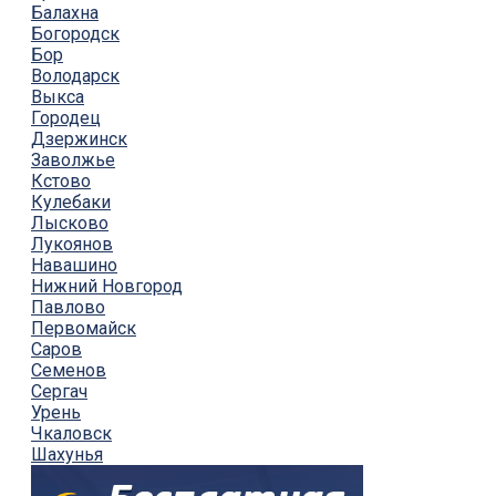
Балахна
Богородск
Бор
Володарск
Выкса
Городец
Дзержинск
Заволжье
Кстово
Кулебаки
Лысково
Лукоянов
Навашино
Нижний Новгород
Павлово
Первомайск
Саров
Семенов
Сергач
Урень
Чкаловск
Шахунья